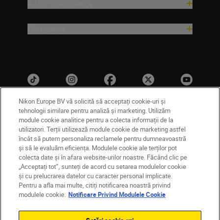
Ajutor și asistență
Companie
Nikon Europe BV vă solicită să acceptați cookie-uri și
tehnologii similare pentru analiză și marketing. Utilizăm
module cookie analitice pentru a colecta informații de la
RO
Nikon Sites
utilizatori. Terții utilizează module cookie de marketing astfel
Contactaţi-ne
Politică de confidențialitate
încât să putem personaliza reclamele pentru dumneavoastră
și să le evaluăm eficiența. Modulele cookie ale terților pot
Termeni de utilizare
colecta date și în afara website-urilor noastre. Făcând clic pe
Notificare privind modulele cookie
Setări cookie
„Acceptați tot”, sunteți de acord cu setarea modulelor cookie
© 2026 Nikon
și cu prelucrarea datelor cu caracter personal implicate.
Pentru a afla mai multe, citiți notificarea noastră privind
modulele cookie.
Notificare Privind Modulele Cookie
Back to top