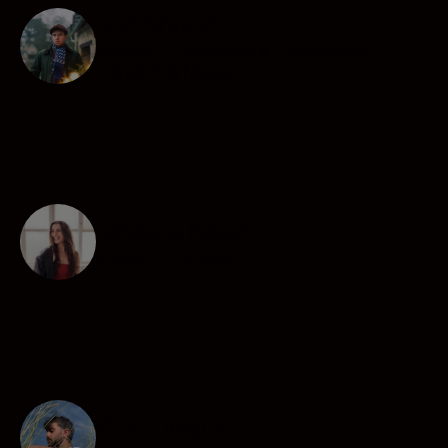
Joe Shutter
Creator
•
Landscape & Environment
•
Wildlife & Nature
Jessica Kotte
Creator
•
Portraits
Kevin Maes