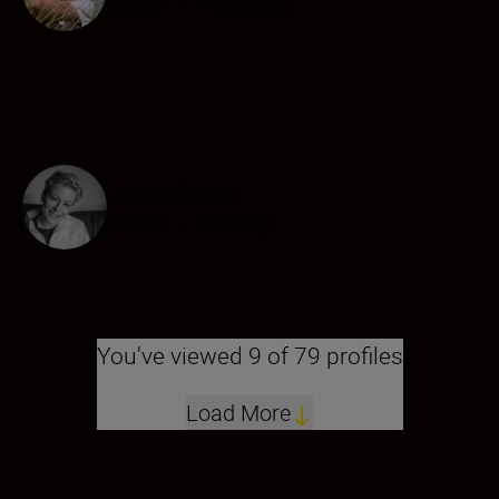
Creator
•
Architecture
Jess Rose
Creator
•
Weddings
You've viewed 9 of 79 profiles
Load More