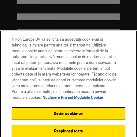
Inspirație
Ajutor și asistență
Companie
Nikon Europe BV vă solicită să acceptați cookie-uri și
tehnologii similare pentru analiză și marketing. Utilizăm
module cookie analitice pentru a colecta informații de la
utilizatori. Terții utilizează module cookie de marketing astfel
încât să putem personaliza reclamele pentru dumneavoastră
și să le evaluăm eficiența. Modulele cookie ale terților pot
colecta date și în afara website-urilor noastre. Făcând clic pe
„Acceptați tot”, sunteți de acord cu setarea modulelor cookie
și cu prelucrarea datelor cu caracter personal implicate.
Pentru a afla mai multe, citiți notificarea noastră privind
RO
Nikon Sites
modulele cookie.
Notificare Privind Modulele Cookie
Contactaţi-ne
Politică de confidențialitate
Termeni de utilizare
Setări cookie-uri
Notificare privind modulele cookie
Setări cookie
© 2026 Nikon
Respingeți toate