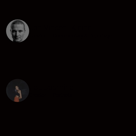
Jan Vincent Kleine
Creator
•
Documentary & Reportage
Lou Jasmine
Creator
•
Portraits