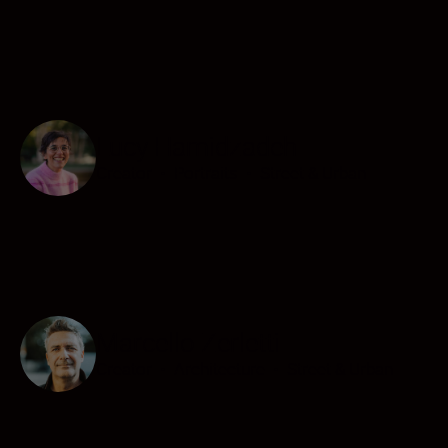
Lucy Hamidzadeh
Creator
•
Portraits
•
Street & Urban
Marcello Zerletti
Creator
•
Architecture
•
Street & Urban