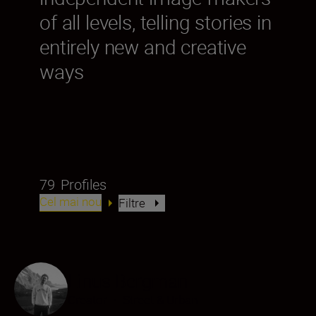
of all levels, telling stories in
entirely new and creative
ways
79
Profiles
Cel mai nou
Filtre
Linus Bergman
Creator
•
Street & Urban