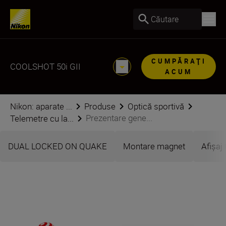
Căutare
CUMPĂRAŢI
COOLSHOT 50i GII
ACUM
Nikon: aparate ...
Produse
Optică sportivă
Prezentare gene...
Telemetre cu la...
DUAL LOCKED ON QUAKE
Montare magnet
Afișaj