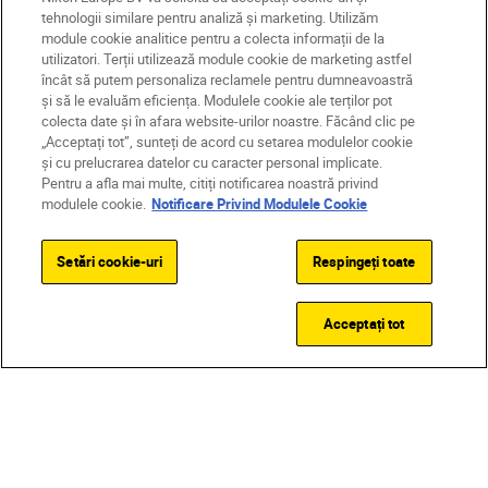
tehnologii similare pentru analiză și marketing. Utilizăm
module cookie analitice pentru a colecta informații de la
utilizatori. Terții utilizează module cookie de marketing astfel
încât să putem personaliza reclamele pentru dumneavoastră
și să le evaluăm eficiența. Modulele cookie ale terților pot
colecta date și în afara website-urilor noastre. Făcând clic pe
„Acceptați tot”, sunteți de acord cu setarea modulelor cookie
și cu prelucrarea datelor cu caracter personal implicate.
Pentru a afla mai multe, citiți notificarea noastră privind
modulele cookie.
Notificare Privind Modulele Cookie
Setări cookie-uri
Respingeți toate
Acceptați tot