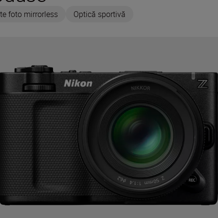
te foto mirrorless
Optică sportivă