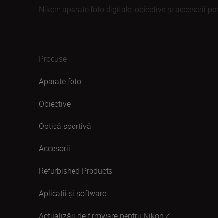
Nikon: aparate foto digitale, obiective și accesorii pe
Produse
Aparate foto
Obiective
Optică sportivă
Accesorii
Refurbished Products
Aplicații și software
Actualizări de firmware pentru Nikon Z