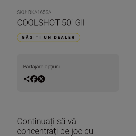
SKU
:
BKA165SA
COOLSHOT 50i GII
GĂSIȚI UN DEALER
Partajare opțiuni
Continuați să vă
concentrați pe joc cu