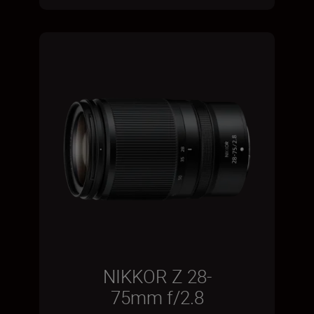
NIKKOR Z 28-
75mm f/2.8