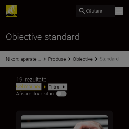
Căutare
Obiective standard
Standard
Nikon: aparate ...
Produse
Obiective
19
rezultate
Cel mai nou
Filtre
Afișare doar kituri