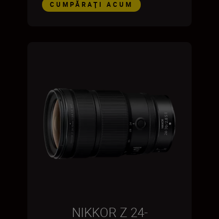
CUMPĂRAŢI ACUM
NIKKOR Z 24-