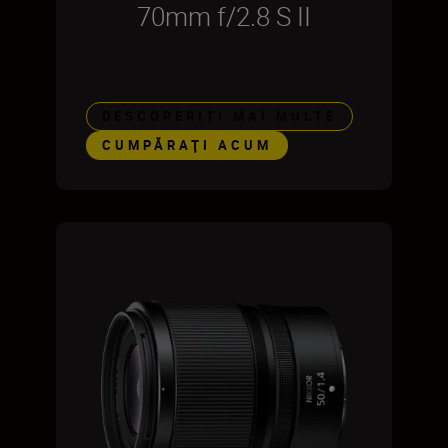
70mm f/2.8 S II
DESCOPERIȚI MAI MULTE
CUMPĂRAŢI ACUM