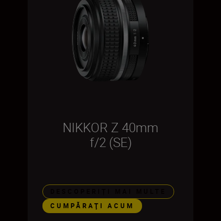
NIKKOR Z 40mm
f/2 (SE)
DESCOPERIȚI MAI MULTE
CUMPĂRAŢI ACUM