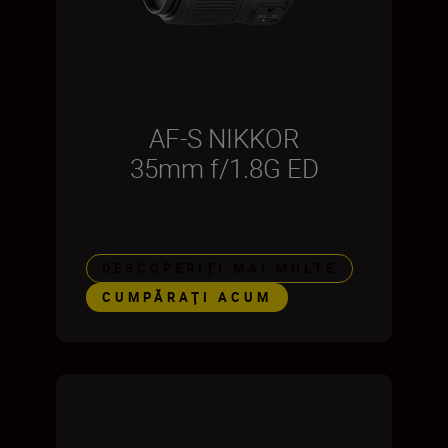
AF-S NIKKOR
35mm f/1.8G ED
DESCOPERIȚI MAI MULTE
CUMPĂRAŢI ACUM