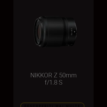
NIKKOR Z 50mm
f/1.8 S
DESCOPERIȚI MAI MULTE