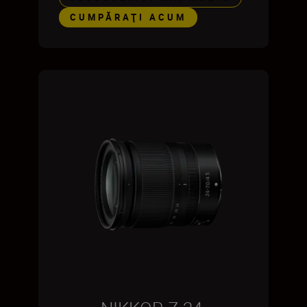
CUMPĂRAŢI ACUM