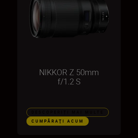
NIKKOR Z 50mm
f/1.2 S
DESCOPERIȚI MAI MULTE
CUMPĂRAŢI ACUM