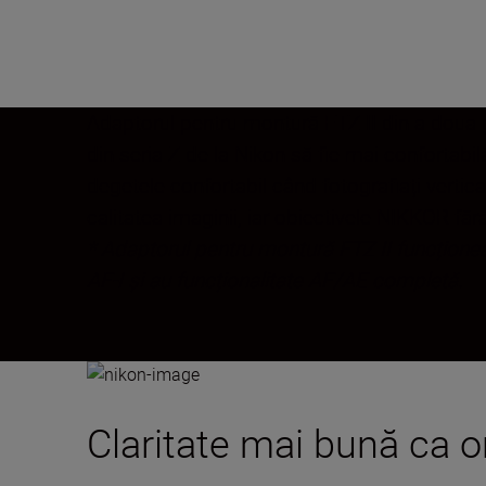
Adaptorul pentru montură FTZ II din a doua 
din seria Z de la Nikon să fie mai confortabi
degetele confortabil când fotografiați vertica
calitatea imaginii, iar obiectivele NIKKOR făr
* Adaptorul pentru montură FTZ II funcționea
AF-I și au funcționalitate AF/AE completă.
Claritate mai bună ca o