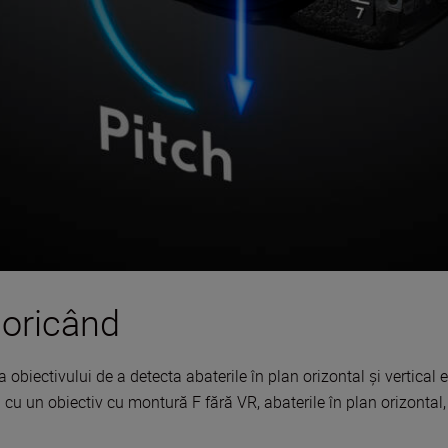
 oricând
a obiectivului de a detecta abaterile în plan orizontal și vertical
i cu un obiectiv cu montură F fără VR, abaterile în plan orizontal,