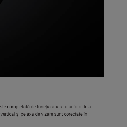
 este completată de funcția aparatului foto de a
 vertical și pe axa de vizare sunt corectate în