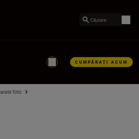
Căutare
CUMPĂRAŢI ACUM
arate foto