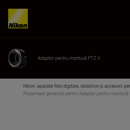
Skip content
Adaptor pentru montură FTZ II
Nikon: aparate foto digitale, obiective și accesorii pe
Prezentare generală pentru Adaptor pentru montură 