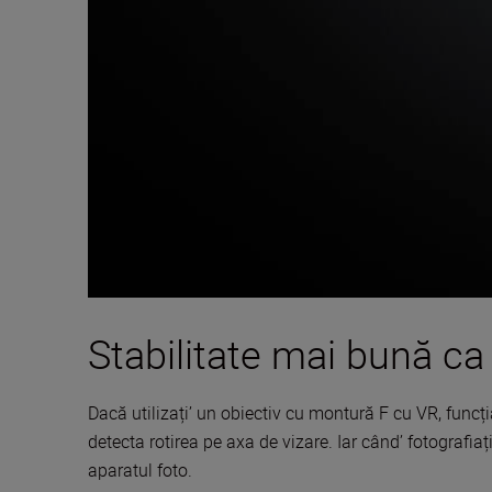
Stabilitate mai bună ca
Dacă utilizați’ un obiectiv cu montură F cu VR, funcți
detecta rotirea pe axa de vizare. Iar când’ fotografiaț
aparatul foto.