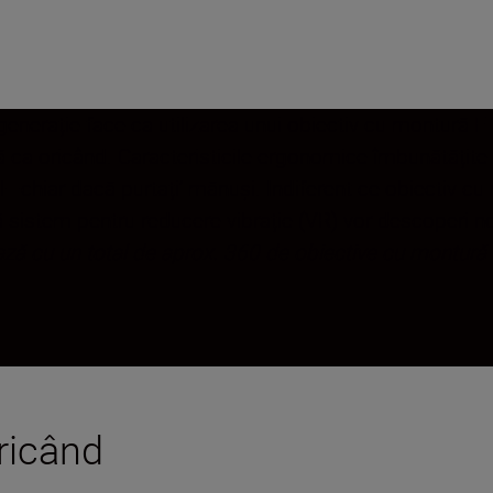
generație face ca utilizarea unui obiectiv cu montură
lă ca oricând. Caracteristicile ergonomice îmbunătățite 
l—chiar dacă purtați’ mănuși. Indiferent ce obiectiv cu m
ă sistem pentru reducere vibrație (VR) vor descoperi noi 
ză cu un total de aprox. 360 de obiective cu montură F
ricând