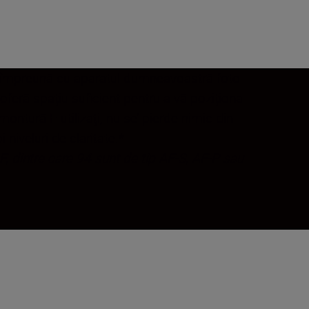
 F împreună cu aparatul dumneavoastră foto
oferă spațiu suficient pentru a vă poziționa
ontură F utilizați, nu se’ pierde nimic din
niveluri de claritate.*
, dintre care 94 sunt de tip AF-S, AF-P sau