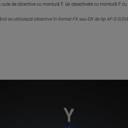
sute de obiective cu montură F. Iar obiectivele cu montură F cu
d se utilizează obiective în format FX sau DX de tip AF-S G/D/E,