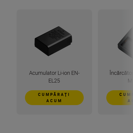
Acumulator Li-ion EN-
Încărcăto
EL25
M
CUMPĂRAŢI
CUM
ACUM
A