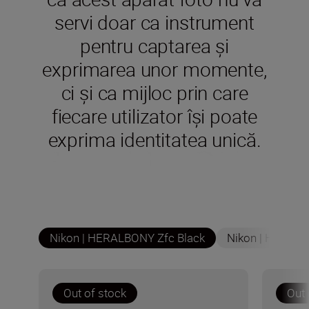
servi doar ca instrument
pentru captarea și
exprimarea unor momente,
ci și ca mijloc prin care
fiecare utilizator își poate
exprima identitatea unică.
Nikon | HERALBONY Zfc Black
Nikon | HERALB
Out of stock
Out 