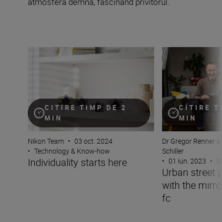
atmosferă demnă, fascinând privitorul.
Individuality starts here
Urban street phot
CITIRE TIMP DE 2
CITIRE T
MIN
MIN
Nikon Team
•
03 oct. 2024
Dr Gregor Renner a
•
Technology & Know-how
Schiller
Individuality starts here
•
01 iun. 2023
•
S
Urban street 
with the mirro
fc