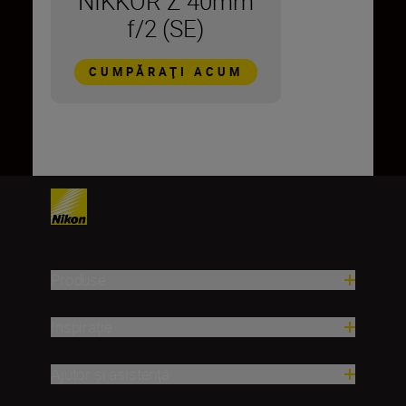
NIKKOR Z 40mm
f/2 (SE)
CUMPĂRAŢI ACUM
Produse
Inspirație
Ajutor și asistență