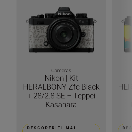
Cameras
Nikon | Kit
HERALBONY Zfc Black
HER
+ 28/2.8 SE – Teppei
Kasahara
DESCOPERIȚI MAI
DE