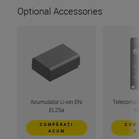
Optional Accessories
Acumulator Li-ion EN-
Telecoman
EL25a
M
CUMPĂRAŢI
CUM
ACUM
A