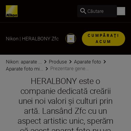
Căutare
CUMPĂRAŢI
Nikon | HERALBONY Zfc
ACUM
Nikon: aparate ...
Produse
Aparate foto
Prezentare gene...
Aparate foto mi...
HERALBONY este o
companie dedicată creării
unei noi valori și culturi prin
artă. Lansând Zfc cu un
aspect artistic unic, sperăm
că acest aparat foto nu va