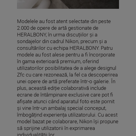
Modelele au fost atent selectate din peste
2.000 de opere de artă gestionate de
HERALBONY, în urma discuțiilor și a
sondajelor din cadrul Nikon, precum și a
consultărilor cu echipa HERALBONY. Patru
modele au fost alese pentru a fi încorporate
în gama exterioară premium, oferind
utilizatorilor posibilitatea de a alege designul
Zfc cu care rezonează, la fel ca descoperirea
unei opere de artă preferate într-o galerie. În
plus, această ediție colaborativă include
ecrane de întâmpinare exclusive care pot fi
afișate atunci când aparatul foto este pornit
și vine într-un ambalaj special conceput,
îmbogățind experiența utilizatorului. Cu acest
model bazat pe colaborare, Nikon își propune
să sprijine utilizatorii în exprimarea
individualității lor.