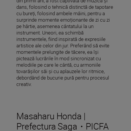
din primii ani, a fost captivată de muzică și
dans, folosind o tehnică distinctă de tapotare
cu bureți, folosind ambele mâini, pentru a
surprinde momente emoționante de zi cu zi
pe hârtie, asemenea cântatului la un
instrument. Uneori, ea schimbă
instrumentele, fiind inspirată de expresiile
artistice ale celor din jur. Preferând să evite
momentele prelungite de tăcere, ea își
pictează lucrările în mod sincronizat cu
melodiile pe care le cântă, cu armoniile
tovarășilor săi și cu aplauzele lor ritmice,
debordând de bucurie pură pentru procesul
creativ.
Masaharu Honda |
Prefectura Saga・PICFA