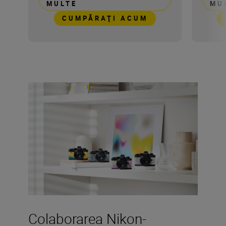
MULTE
MU
CUMPĂRAŢI ACUM
Colaborarea Nikon-