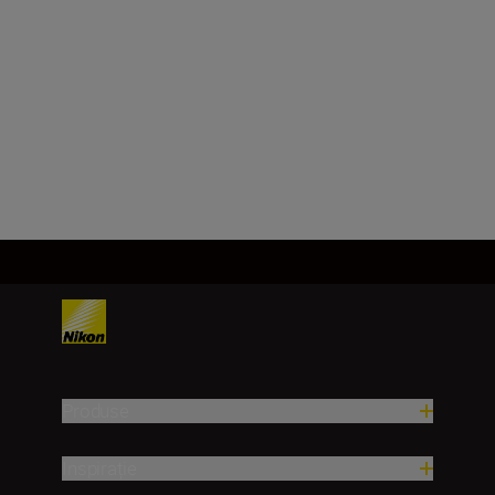
NIKKOR Z 40mm
f/2 (SE)
CUMPĂRAŢI ACUM
Produse
Inspirație