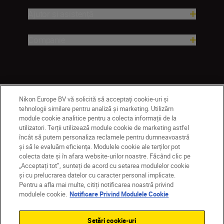
Ajutor și asistență
Companie
Nikon Europe BV vă solicită să acceptați cookie-uri și
tehnologii similare pentru analiză și marketing. Utilizăm
module cookie analitice pentru a colecta informații de la
utilizatori. Terții utilizează module cookie de marketing astfel
încât să putem personaliza reclamele pentru dumneavoastră
RO
Nikon Sites
și să le evaluăm eficiența. Modulele cookie ale terților pot
Contactaţi-ne
Politică de confidențialitate
colecta date și în afara website-urilor noastre. Făcând clic pe
Termeni de utilizare
„Acceptați tot”, sunteți de acord cu setarea modulelor cookie
și cu prelucrarea datelor cu caracter personal implicate.
Notificare privind modulele cookie
Setări cookie
Pentru a afla mai multe, citiți notificarea noastră privind
© 2026 Nikon
modulele cookie.
Notificare Privind Modulele Cookie
Setări cookie-uri