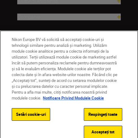
Ajutor și asistență
Companie
Nikon Europe BV vă solicită să acceptați cookie-uri și
tehnologii similare pentru analiză și marketing. Utilizăm
module cookie analitice pentru a colecta informații de la
utilizatori. Terții utilizează module cookie de marketing astfel
încât să putem personaliza reclamele pentru dumneavoastră
și să le evaluăm eficiența. Modulele cookie ale terților pot
colecta date și în afara website-urilor noastre. Făcând clic pe
RO
Nikon Sites
„Acceptați tot”, sunteți de acord cu setarea modulelor cookie
Contactaţi-ne
Politică de confidențialitate
și cu prelucrarea datelor cu caracter personal implicate.
Pentru a afla mai multe, citiți notificarea noastră privind
Termeni de utilizare
modulele cookie.
Notificare Privind Modulele Cookie
Notificare privind modulele cookie
Setări cookie
© 2026 Nikon
Setări cookie-uri
Respingeți toate
Back to top
Acceptați tot