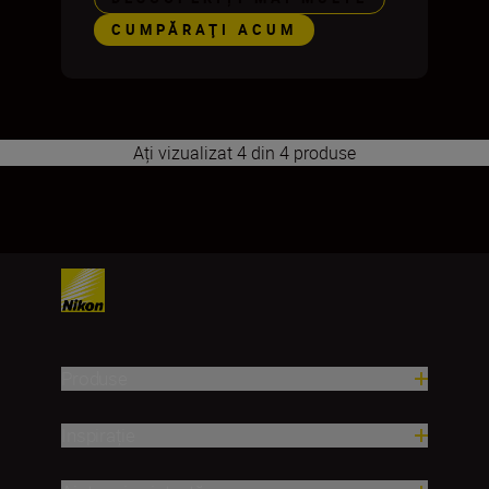
CUMPĂRAŢI ACUM
Ați vizualizat 4 din 4 produse
1
2
Produse
Inspirație