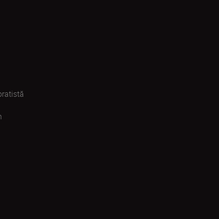
ratistă
n