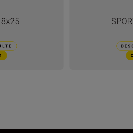
 8x25
SPORT
ULTE
DES
M