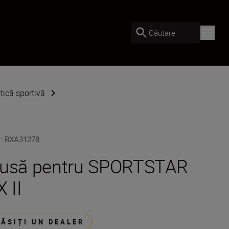
Căutare
tică sportivă
U
:
BXA31278
usă pentru SPORTSTAR
X II
GĂSIȚI UN DEALER