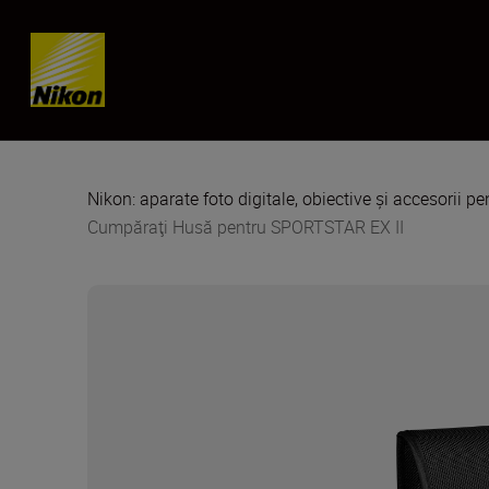
Skip content
Nikon: aparate foto digitale, obiective și accesorii pe
Cumpăraţi Husă pentru SPORTSTAR EX II