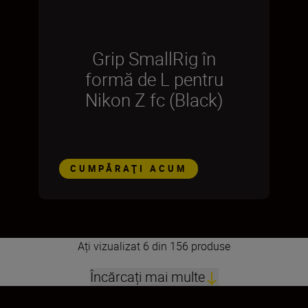
Grip SmallRig în
formă de L pentru
Nikon Z fc (Black)
CUMPĂRAŢI ACUM
Ați vizualizat 6 din 156 produse
Încărcați mai multe
1
2
3
4
5
6
7
8
9
10
11
12
13
14
15
16
17