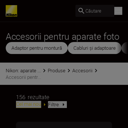
Căutare
Accesorii pentru aparate foto
Adaptor pentru montură
Cabluri și adaptoare
Nikon: aparate ...
Produse
Accesorii
Accesorii pentr...
156
rezultate
Cel mai nou
Filtre