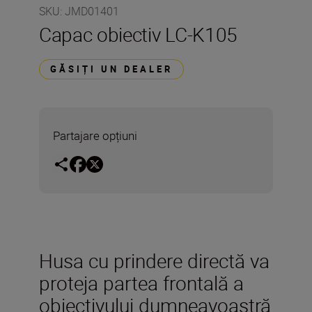
SKU
:
JMD01401
Capac obiectiv LC-K105
GĂSIȚI UN DEALER
Partajare opțiuni
Husa cu prindere directă va
proteja partea frontală a
obiectivului dumneavoastră