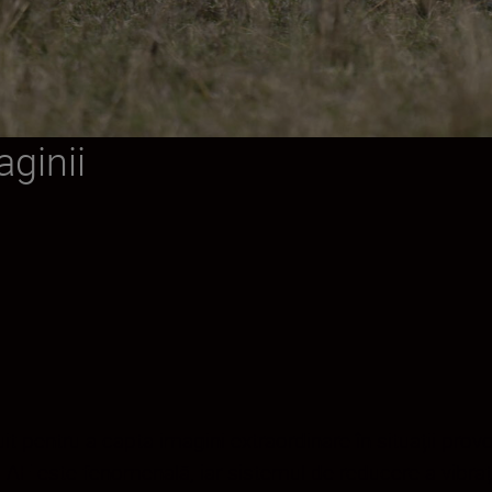
ginii
it pentru a capta imagini extraordinare în situații prov
AF este fenomenală, iar sistemul de reducere a vibrații