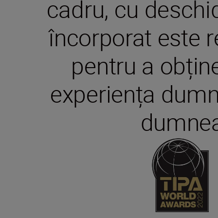
cadru, cu deschi
încorporat este re
pentru a obține
experiența dumnea
dumneav