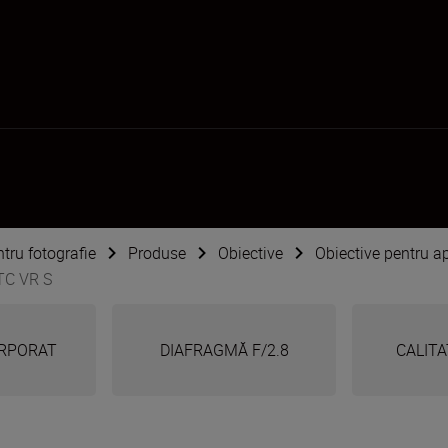
ntru fotografie
Produse
Obiective
Obiective pentru ap
TC VR S
ORPORAT
DIAFRAGMĂ F/2.8
CALITA