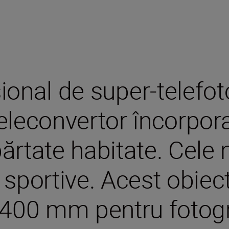
ional de super-telefot
eleconvertor încorpor
ărtate habitate. Cele
sportive. Acest obiect
 400 mm pentru fotogr