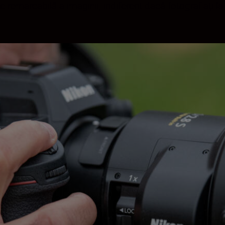
te remarcabilă a imaginii, indiferent dacă fotografiați 