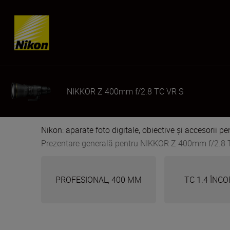
Skip content
NIKKOR Z 400mm f/2.8 TC VR S
Nikon: aparate foto digitale, obiective și accesorii pe
Prezentare generală pentru NIKKOR Z 400mm f/2.8 
PROFESIONAL, 400 MM
TC 1.4 ÎNC