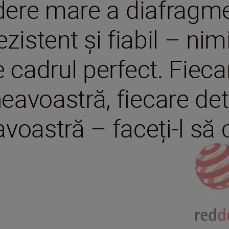
dere mare a diafragmei
zistent și fiabil – nimi
 cadrul perfect. Fieca
voastră, fiecare detal
oastră – faceți-l să 