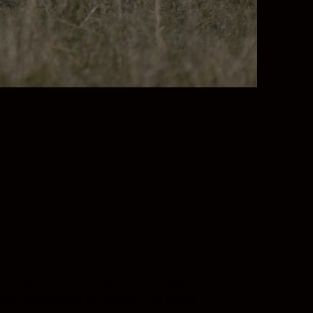
ocatoare, acest obiectiv formidabil este
lor încorporat în obiectiv vă oferă un