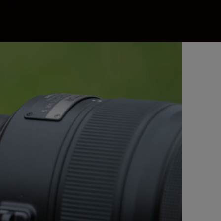
la 400 mm sau cu teleconvertorul activat.