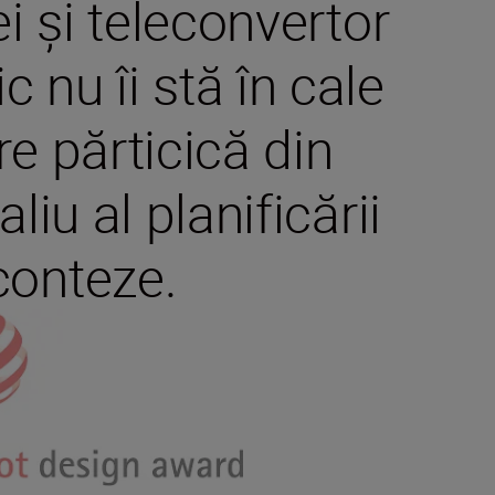
 și teleconvertor
c nu îi stă în cale
re părticică din
iu al planificării
conteze.