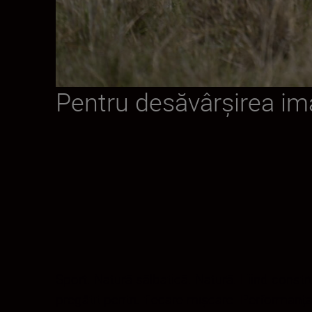
Pentru desăvârșirea ima
Sport. Natură sălbatică. Natură. Fiind constru
pregătit pentru fiecare mișcare. Performanța 