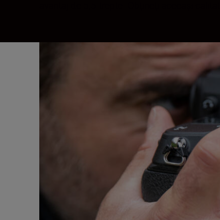
avantaj de 5,5 trepte. Obțineți aceeași calita