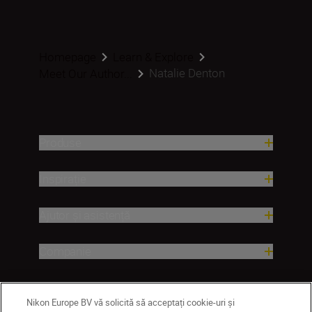
Homepage
Learn & Explore
Natalie Denton
Meet Our Author...
Produse
Inspirație
Ajutor și asistență
Companie
Nikon Europe BV vă solicită să acceptați cookie-uri și