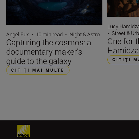
Lucy Hamidz
•
Street & Ur
Angel Fux
•
10 min read
•
Night & Astro
One for 
Capturing the cosmos: a
Hamidza
documentary-maker’s
guide to the galaxy
CITIŢI 
CITIŢI MAI MULTE