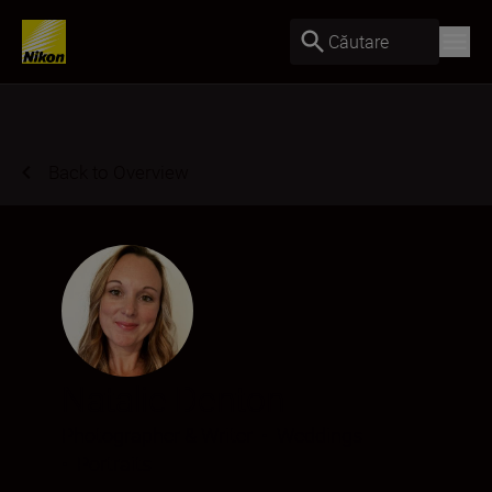
Căutare
Back to Overview
Natalie Denton
Photographer & Writer
•
Weddings
•
Portraits