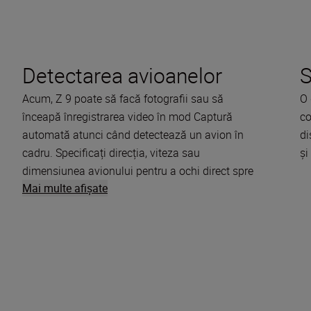
Detectarea avioanelor
S
Acum, Z 9 poate să facă fotografii sau să
O 
înceapă înregistrarea video în mod Captură
co
automată atunci când detectează un avion în
di
cadru. Specificați direcția, viteza sau
și
dimensiunea avionului pentru a ochi direct spre
Mai multe afişate
cadrul corect.