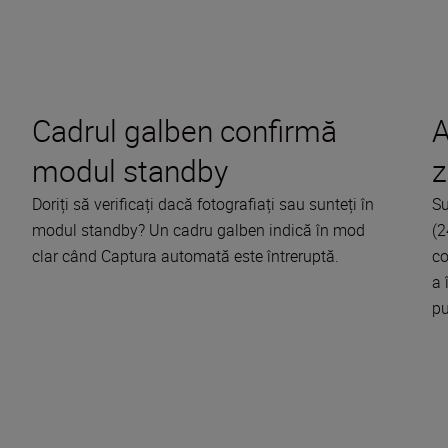
Cadrul galben confirmă
A
modul standby
z
Doriți să verificați dacă fotografiați sau sunteți în
Su
modul standby? Un cadru galben indică în mod
(2
clar când Captura automată este întreruptă.
co
a 
pu