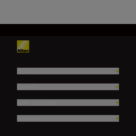
Încărcați mai mult
Produse
Inspirație
Ajutor și asistență
Companie