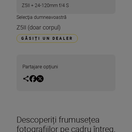
Z5II + 24-120mm f/4 S
Selecţia dumneavoastră
Z5II (doar corpul)
GĂSIȚI UN DEALER
Partajare opțiuni
Descoperiți frumusețea
fotografiilor pe cadru întreg,