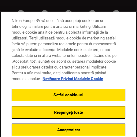
Nikon Europe BV vă solicită să acceptați cookie-uri și
tehnologii similare pentru analiză și marketing. Utilizăm
module cookie analitice pentru a colecta informații de la
utilizatori. Terții utilizează module cookie de marketing astfel
RO
Nikon Sites
încât să putem personaliza reclamele pentru dumneavoastră
și să le evaluăm eficiența. Modulele cookie ale terților pot
Contactaţi-ne
Politică de confidențialitate
colecta date și în afara website-urilor noastre. Făcând clic pe
Termeni de utilizare
„Acceptați tot”, sunteți de acord cu setarea modulelor cookie
Notificare privind modulele cookie
Setări cookie
și cu prelucrarea datelor cu caracter personal implicate.
© 2026 Nikon
Pentru a afla mai multe, citiți notificarea noastră privind
modulele cookie.
Notificare Privind Modulele Cookie
Setări cookie-uri
Back to top
Respingeți toate
Acceptați tot