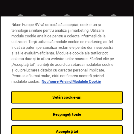
Nikon Europe BV vă solicită să acceptați cookie-uri și
tehnologii similare pentru analiză și marketing. Utilizăm
module cookie analitice pentru a colecta informații de la
utilizatori. Terții utilizează module cookie de marketing astfel
RO
Nikon Sites
încât să putem personaliza reclamele pentru dumneavoastră
și să le evaluăm eficiența. Modulele cookie ale terților pot
Contactaţi-ne
Politică de confidențialitate
colecta date și în afara website-urilor noastre. Făcând clic pe
Termeni de utilizare
„Acceptați tot”, sunteți de acord cu setarea modulelor cookie
Notificare privind modulele cookie
Setări cookie
și cu prelucrarea datelor cu caracter personal implicate.
© 2026 Nikon
Pentru a afla mai multe, citiți notificarea noastră privind
modulele cookie.
Notificare Privind Modulele Cookie
Setări cookie-uri
Back to top
Respingeți toate
Acceptați tot