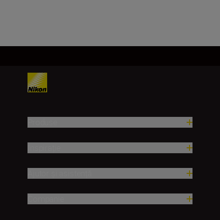
Încărcați mai mult
Produse
Inspirație
Ajutor și asistență
Companie