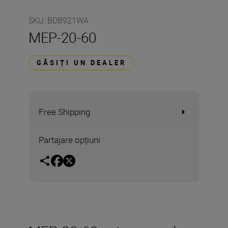
SKU
:
BDB921WA
MEP-20-60
GĂSIȚI UN DEALER
Free Shipping
Partajare opțiuni