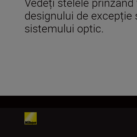
Vedeți stelele prinzând 
designului de excepție ș
sistemului optic.