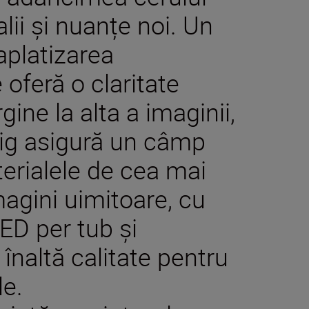
lii și nuanțe noi. Un
aplatizarea
oferă o claritate
ine la alta a imaginii,
ig asigură un câmp
erialele de cea mai
magini uimitoare, cu
 ED per tub și
 înaltă calitate pentru
le.