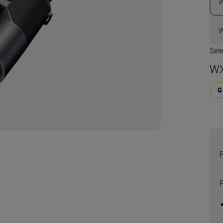
W
W
Sel
WX