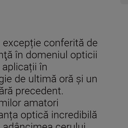
 excepție conferită de
nţă în domeniul opticii
plicații în
ie de ultimă oră și un
fără precedent.
milor amatori
nța optică incredibilă
n adâncimea cerului