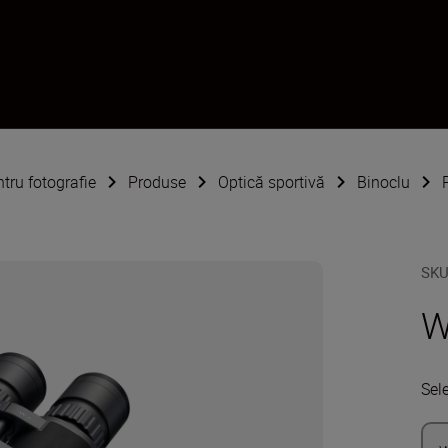
ntru fotografie
Produse
Optică sportivă
Binoclu
SK
W
Sel