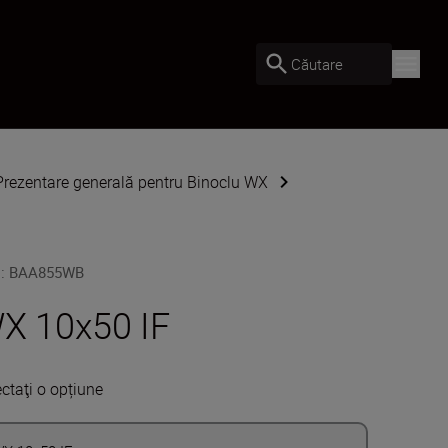
Căutare
Prezentare generală pentru Binoclu WX
U
:
BAA855WB
X 10x50 IF
ectaţi o opțiune