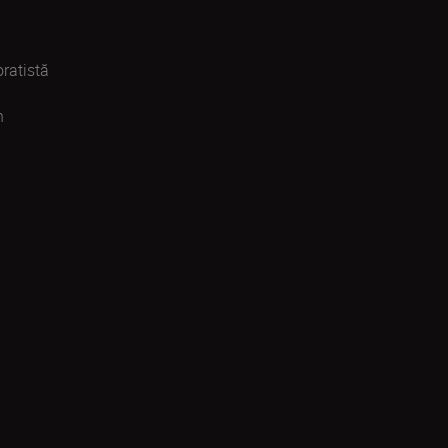
ratistă
n