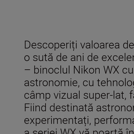
Descoperiți valoarea de
o sută de ani de excele
– binoclul Nikon WX cu a
astronomie, cu tehnolog
câmp vizual super-lat, 
Fiind destinată astrono
experimentați, performa
a seriei WX vă poartă î