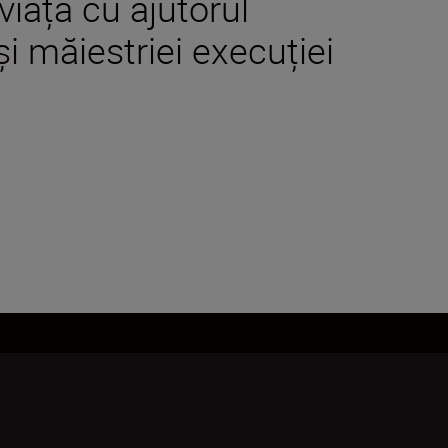
viață cu ajutorul
i măiestriei execuției