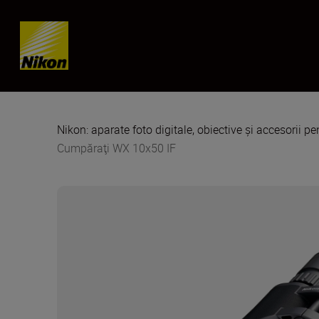
Skip content
Nikon: aparate foto digitale, obiective și accesorii pe
Cumpăraţi WX 10x50 IF