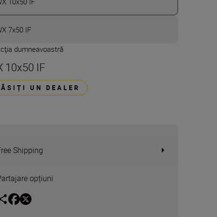
X 10x50 IF
X 7x50 IF
ecţia dumneavoastră
 10x50 IF
GĂSIȚI UN DEALER
Free Shipping
Partajare opțiuni