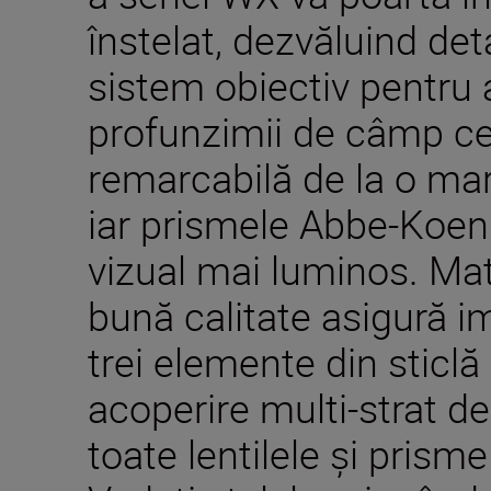
înstelat, dezvăluind deta
sistem obiectiv pentru 
profunzimii de câmp ce 
remarcabilă de la o marg
iar prismele Abbe-Koen
vizual mai luminos. Mat
bună calitate asigură i
trei elemente din sticlă
acoperire multi-strat de
toate lentilele și prisme