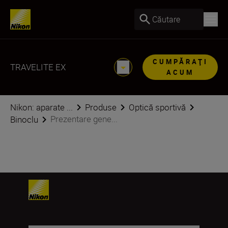
Căutare
CUMPĂRAŢI
TRAVELITE EX
ACUM
Nikon: aparate ...
Produse
Optică sportivă
Prezentare gene...
Binoclu