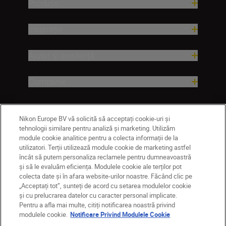
Produse
Inspirație
Ajutor și asistență
Companie
Nikon Europe BV vă solicită să acceptați cookie-uri și
tehnologii similare pentru analiză și marketing. Utilizăm
module cookie analitice pentru a colecta informații de la
utilizatori. Terții utilizează module cookie de marketing astfel
încât să putem personaliza reclamele pentru dumneavoastră
și să le evaluăm eficiența. Modulele cookie ale terților pot
colecta date și în afara website-urilor noastre. Făcând clic pe
RO
Nikon Sites
„Acceptați tot”, sunteți de acord cu setarea modulelor cookie
Contactaţi-ne
Politică de confidențialitate
și cu prelucrarea datelor cu caracter personal implicate.
Pentru a afla mai multe, citiți notificarea noastră privind
Termeni de utilizare
modulele cookie.
Notificare Privind Modulele Cookie
Notificare privind modulele cookie
Setări cookie