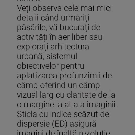
Veți observa cele mai mici
detalii când urmăriți
păsările, vă bucurați de
activități în aer liber sau
explorați arhitectura
urbană, sistemul
obiectivelor pentru
aplatizarea profunzimii de
câmp oferind un câmp
vizual larg cu claritate de la
o margine la alta a imaginii.
Sticla cu indice scăzut de
dispersie (ED) asigură
imagini de înaltă rezoluție,