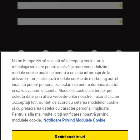
Ajutor și asistență
Companie
Nikon Europe BV vă solicită să acceptați cookie-uri și
tehnologii similare pentru analiză și marketing. Utilizăm
module cookie analitice pentru a colecta informații de la
utilizatori. Terții utilizează module cookie de marketing astfel
RO
Nikon Sites
încât să putem personaliza reclamele pentru dumneavoastră
și să le evaluăm eficiența. Modulele cookie ale terților pot
Contactaţi-ne
Politică de confidențialitate
colecta date și în afara website-urilor noastre. Făcând clic pe
Termeni de utilizare
„Acceptați tot”, sunteți de acord cu setarea modulelor cookie
Notificare privind modulele cookie
Setări cookie
și cu prelucrarea datelor cu caracter personal implicate.
© 2026 Nikon
Pentru a afla mai multe, citiți notificarea noastră privind
modulele cookie.
Notificare Privind Modulele Cookie
Setări cookie-uri
Back to top