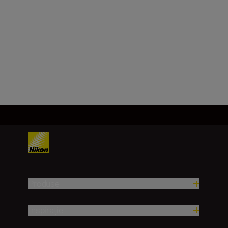
Câmp vizual unghiular (real)
10°
Încărcați mai mult
Produse
Inspirație