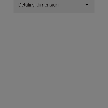
Detalii şi dimensiuni
Specificații tehnice
Mărire
4 x
Diametru efectiv obiectiv
10 mm