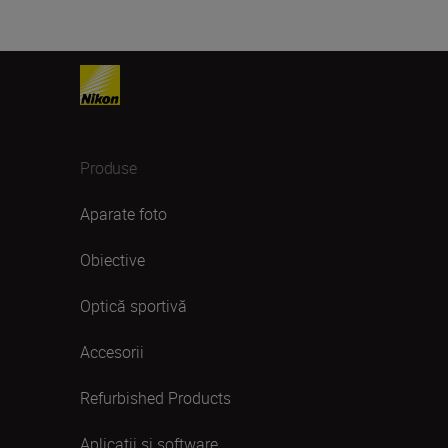
Produse
Aparate foto
Obiective
Optică sportivă
Accesorii
Refurbished Products
Aplicații și software