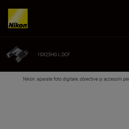
Skip content
10X25HG L DCF
Nikon: aparate foto digitale, obiective și accesorii pe