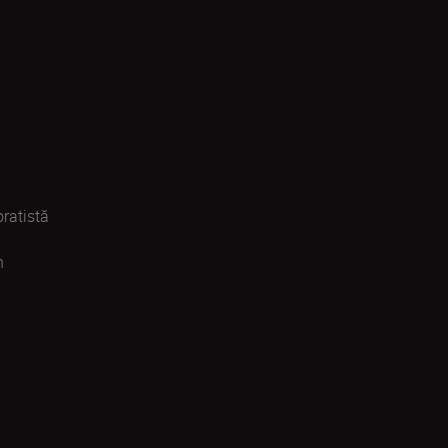
ratistă
n