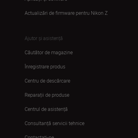
Actualizări de firmware pentru Nikon Z
Ajutor și asistență
Căutător de magazine
Înregistrare produs
Centru de descărcare
Reparații de produse
Centrul de asistență
Consultanță servicii tehnice
Contactaţi-ne