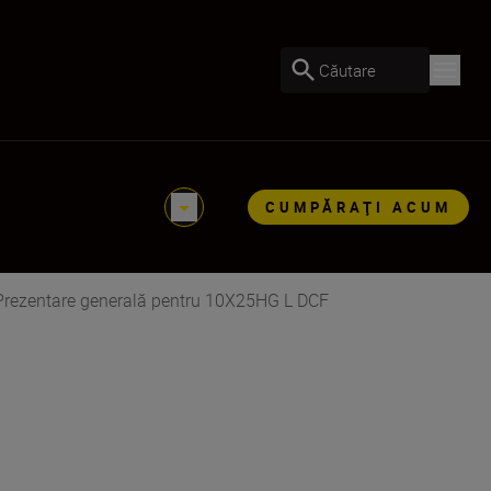
Căutare
CUMPĂRAŢI ACUM
Prezentare generală pentru 10X25HG L DCF