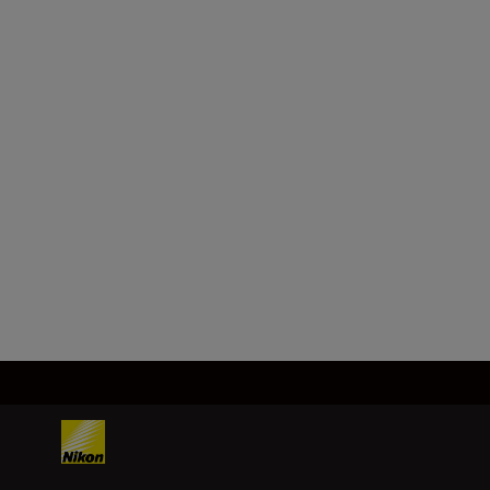
Format
FX
Distanță focală
800 mm
Încărcați mai mult