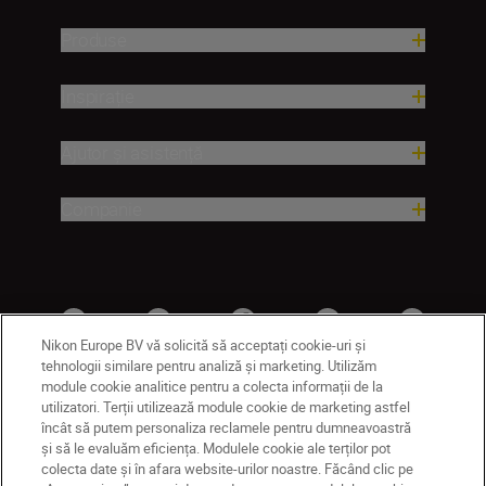
Produse
Inspirație
Ajutor și asistență
Companie
Nikon Europe BV vă solicită să acceptați cookie-uri și
tehnologii similare pentru analiză și marketing. Utilizăm
module cookie analitice pentru a colecta informații de la
utilizatori. Terții utilizează module cookie de marketing astfel
RO
Nikon Sites
încât să putem personaliza reclamele pentru dumneavoastră
și să le evaluăm eficiența. Modulele cookie ale terților pot
Contactaţi-ne
Politică de confidențialitate
colecta date și în afara website-urilor noastre. Făcând clic pe
Termeni de utilizare