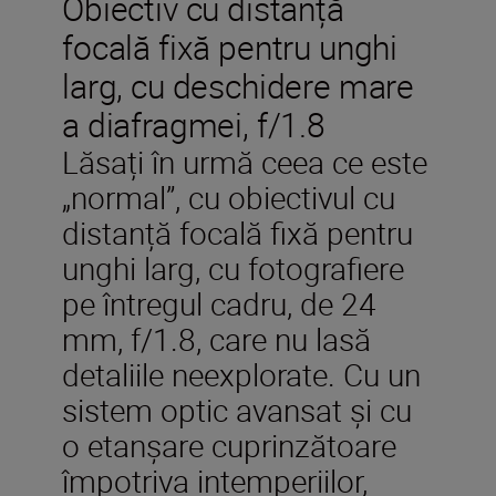
Obiectiv cu distanță
focală fixă pentru unghi
larg, cu deschidere mare
a diafragmei, f/1.8
Lăsați în urmă ceea ce este
„normal”, cu obiectivul cu
distanță focală fixă pentru
unghi larg, cu fotografiere
pe întregul cadru, de 24
mm, f/1.8, care nu lasă
detaliile neexplorate. Cu un
sistem optic avansat și cu
o etanșare cuprinzătoare
împotriva intemperiilor,