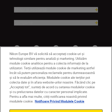
Ajutor și asistență
Companie
Nikon Europe BV vă solicită să acceptați cookie-uri și
tehnologii similare pentru analiză și marketing. Utilizăm
module cookie analitice pentru a colecta informații de la
utilizatori. Terții utilizează module cookie de marketing astfel
RO
Nikon Sites
încât să putem personaliza reclamele pentru dumneavoastră
și să le evaluăm eficiența. Modulele cookie ale terților pot
Contactaţi-ne
Politică de confidențialitate
colecta date și în afara website-urilor noastre. Făcând clic pe
Termeni de utilizare
„Acceptați tot”, sunteți de acord cu setarea modulelor cookie
Notificare privind modulele cookie
Setări cookie
și cu prelucrarea datelor cu caracter personal implicate.
© 2026 Nikon
Pentru a afla mai multe, citiți notificarea noastră privind
modulele cookie.
Notificare Privind Modulele Cookie