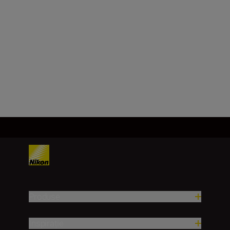
Distanță focală
24 mm
Încărcați mai mult
Produse
Inspirație