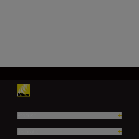
NIKKOR Z 40mm
f/2 (SE)
CUMPĂRAŢI ACUM
Produse
Inspirație