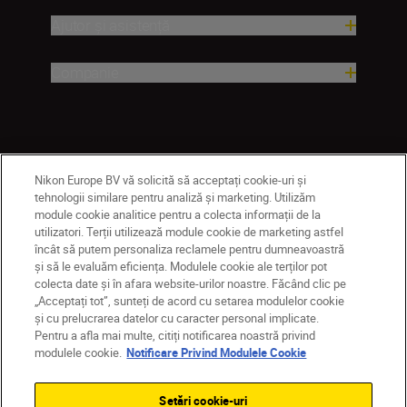
Ajutor și asistență
Companie
Nikon Europe BV vă solicită să acceptați cookie-uri și
tehnologii similare pentru analiză și marketing. Utilizăm
module cookie analitice pentru a colecta informații de la
utilizatori. Terții utilizează module cookie de marketing astfel
încât să putem personaliza reclamele pentru dumneavoastră
RO
Nikon Sites
și să le evaluăm eficiența. Modulele cookie ale terților pot
Contactaţi-ne
Politică de confidențialitate
colecta date și în afara website-urilor noastre. Făcând clic pe
Termeni de utilizare
„Acceptați tot”, sunteți de acord cu setarea modulelor cookie
și cu prelucrarea datelor cu caracter personal implicate.
Notificare privind modulele cookie
Setări cookie
Pentru a afla mai multe, citiți notificarea noastră privind
© 2026 Nikon
modulele cookie.
Notificare Privind Modulele Cookie
Setări cookie-uri