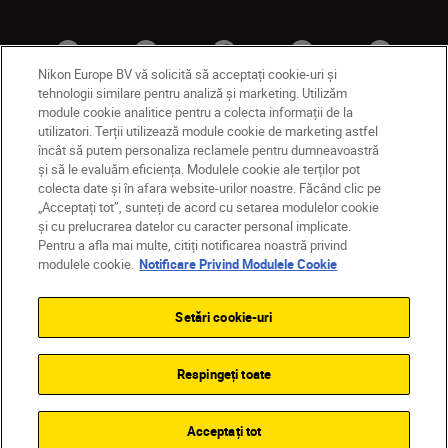
Nikon Europe BV vă solicită să acceptați cookie-uri și
tehnologii similare pentru analiză și marketing. Utilizăm
module cookie analitice pentru a colecta informații de la
utilizatori. Terții utilizează module cookie de marketing astfel
RO
Nikon Sites
încât să putem personaliza reclamele pentru dumneavoastră
și să le evaluăm eficiența. Modulele cookie ale terților pot
Contactaţi-ne
Politică de confidențialitate
colecta date și în afara website-urilor noastre. Făcând clic pe
Termeni de utilizare
„Acceptați tot”, sunteți de acord cu setarea modulelor cookie
Notificare privind modulele cookie
Setări cookie
și cu prelucrarea datelor cu caracter personal implicate.
© 2026 Nikon
Pentru a afla mai multe, citiți notificarea noastră privind
modulele cookie.
Notificare Privind Modulele Cookie
Setări cookie-uri
Back to top
Respingeți toate
Acceptați tot