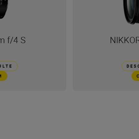
 f/4 S
NIKKOR
ULTE
DES
M