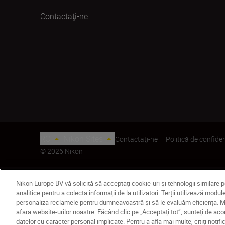
Contactaţi-ne
RO
Nikon Sites
Contactaţi-ne
Politică de confiden
© 2026 Nikon
Nikon Europe BV vă solicită să acceptați cookie-uri și tehnologii similare 
analitice pentru a colecta informații de la utilizatori. Terții utilizează mo
personaliza reclamele pentru dumneavoastră și să le evaluăm eficiența. Mod
afara website-urilor noastre. Făcând clic pe „Acceptați tot”, sunteți de ac
datelor cu caracter personal implicate. Pentru a afla mai multe, citiți noti