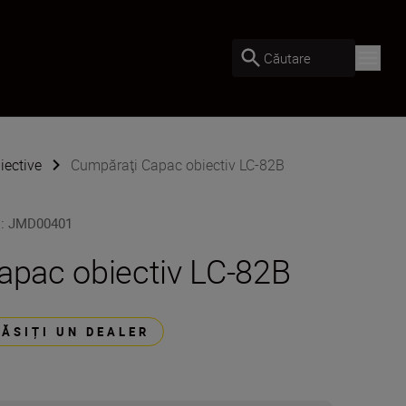
Căutare
iective
Cumpăraţi Capac obiectiv LC-82B
U
:
JMD00401
apac obiectiv LC-82B
GĂSIȚI UN DEALER