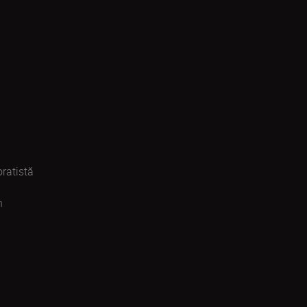
ratistă
n