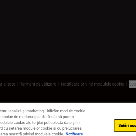
țialitate
Termeni de utilizare
Notificare privind modulele cookie
Set
pentru analiză și marketing. Utilizăm module cookie
dule cookie de marketing astfel încât să putem
ulele cookie ale terților pot colecta date și în
Setări coo
ord cu setarea modulelor cookie și cu prelucrarea
ficarea noastră privind modulele cookie.
Notificare