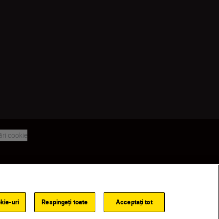
ări cookie
Back to top
kie-uri
Respingeți toate
Acceptați tot