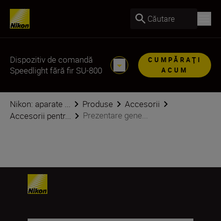
Căutare
Dispozitiv de comandă
CUMPĂRAŢI
Speedlight fără fir SU-800
ACUM
Nikon: aparate ...
Produse
Accesorii
Prezentare gene...
Accesorii pentr...