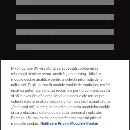
Produse
Inspirație
Ajutor și asistență
Companie
Nikon Europe BV vă solicită să acceptați cookie-uri și
tehnologii similare pentru analiză și marketing. Utilizăm
module cookie analitice pentru a colecta informații de la
utilizatori. Terții utilizează module cookie de marketing astfel
încât să putem personaliza reclamele pentru dumneavoastră
și să le evaluăm eficiența. Modulele cookie ale terților pot
colecta date și în afara website-urilor noastre. Făcând clic pe
RO
Nikon Sites
„Acceptați tot”, sunteți de acord cu setarea modulelor cookie
Contactaţi-ne
Politică de confidențialitate
și cu prelucrarea datelor cu caracter personal implicate.
Pentru a afla mai multe, citiți notificarea noastră privind
Termeni de utilizare
modulele cookie.
Notificare Privind Modulele Cookie
Notificare privind modulele cookie
Setări cookie