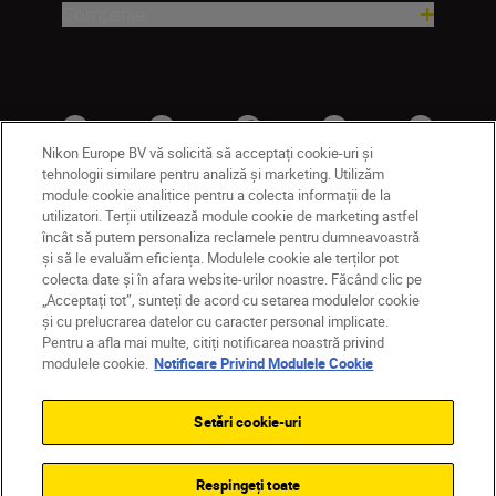
Companie
Nikon Europe BV vă solicită să acceptați cookie-uri și
tehnologii similare pentru analiză și marketing. Utilizăm
module cookie analitice pentru a colecta informații de la
utilizatori. Terții utilizează module cookie de marketing astfel
RO
Nikon Sites
încât să putem personaliza reclamele pentru dumneavoastră
și să le evaluăm eficiența. Modulele cookie ale terților pot
Contactaţi-ne
Politică de confidențialitate
colecta date și în afara website-urilor noastre. Făcând clic pe
Termeni de utilizare
„Acceptați tot”, sunteți de acord cu setarea modulelor cookie
Notificare privind modulele cookie
Setări cookie
și cu prelucrarea datelor cu caracter personal implicate.
© 2026 Nikon
Pentru a afla mai multe, citiți notificarea noastră privind
modulele cookie.
Notificare Privind Modulele Cookie
Setări cookie-uri
Back to top
Respingeți toate