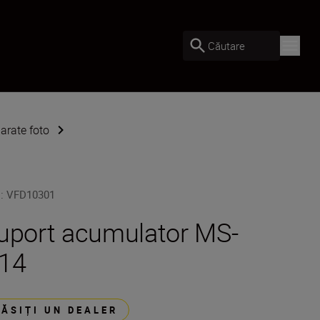
Căutare
arate foto
U
:
VFD10301
uport acumulator MS-
14
GĂSIȚI UN DEALER