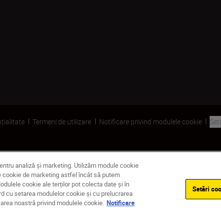
țialitate
Termeni de utilizare
Notificare privind modulele cookie
Set
pentru analiză și marketing. Utilizăm module cookie
dule cookie de marketing astfel încât să putem
ulele cookie ale terților pot colecta date și în
Setări coo
ord cu setarea modulelor cookie și cu prelucrarea
ficarea noastră privind modulele cookie.
Notificare