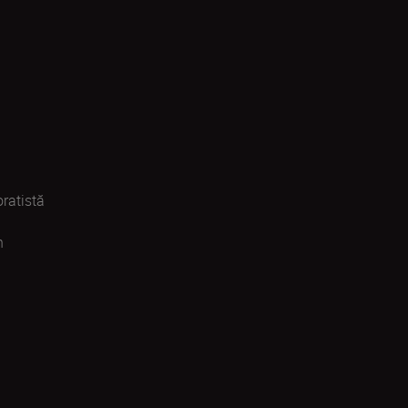
ratistă
n