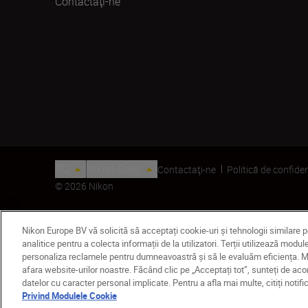
Contactaţi-ne
RO
Nikon Sites
Contactaţi-ne
Politică de confiden
© 2026 Nikon
Nikon Europe BV vă solicită să acceptați cookie-uri și tehnologii similare 
analitice pentru a colecta informații de la utilizatori. Terții utilizează mo
personaliza reclamele pentru dumneavoastră și să le evaluăm eficiența. Mod
afara website-urilor noastre. Făcând clic pe „Acceptați tot”, sunteți de ac
datelor cu caracter personal implicate. Pentru a afla mai multe, citiți noti
Suport acumulator MS-D14
Privind Modulele Cookie