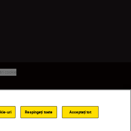
ări cookie
Back to top
kie-uri
Respingeți toate
Acceptați tot
Out of stock
GĂSIȚI UN DEALER