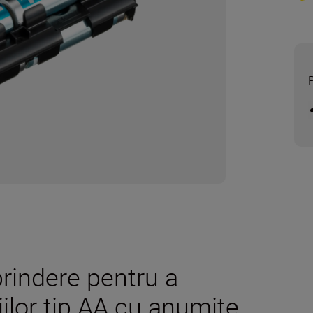
rindere pentru a
iilor tip AA cu anumite