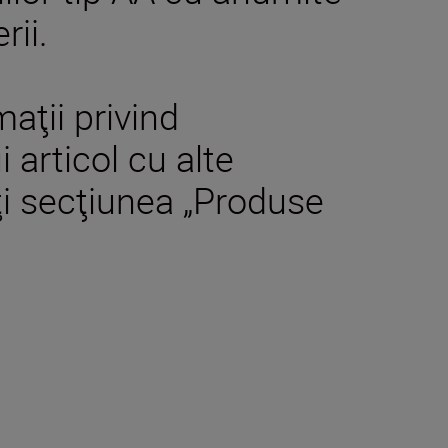
rii.
aţii privind
 articol cu alte
ţi secţiunea „Produse