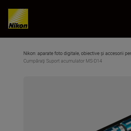
Skip content
Nikon: aparate foto digitale, obiective și accesorii pe
Cumpăraţi Suport acumulator MS-D14