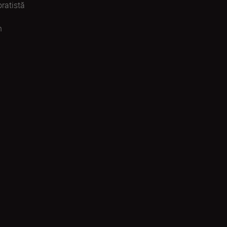
ratistă
n