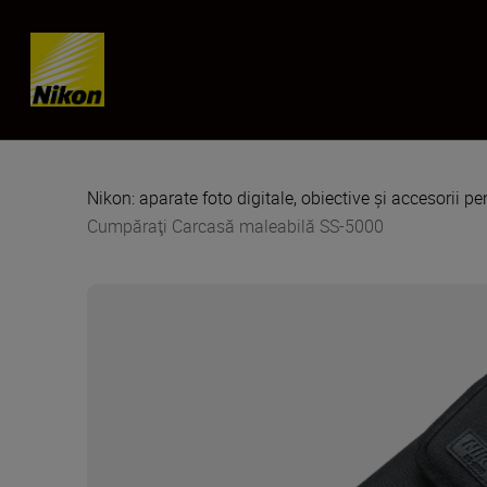
Skip content
Nikon: aparate foto digitale, obiective și accesorii pe
Cumpăraţi Carcasă maleabilă SS-5000