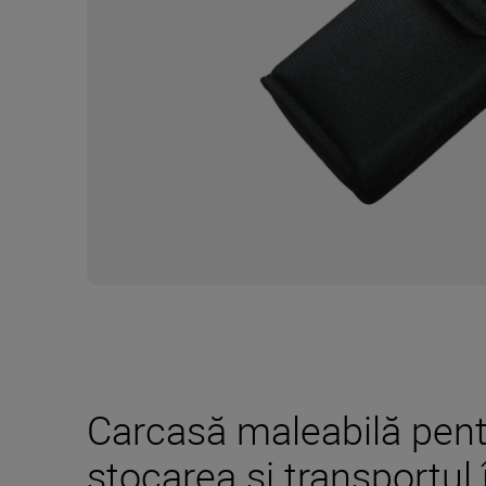
Carcasă maleabilă pentr
stocarea şi transportul î