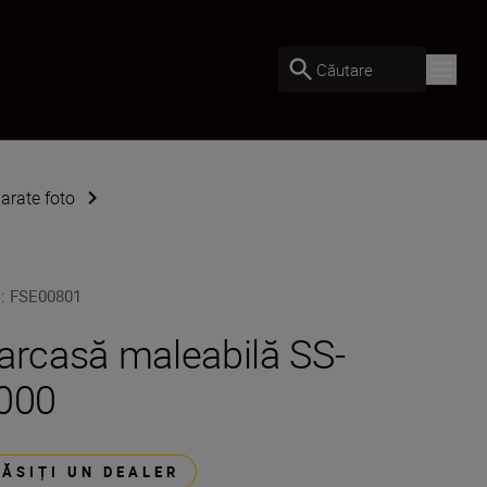
Căutare
arate foto
U
:
FSE00801
arcasă maleabilă SS-
000
GĂSIȚI UN DEALER