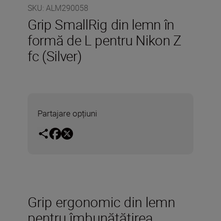
SKU
:
ALM290058
Grip SmallRig din lemn în
formă de L pentru Nikon Z
fc (Silver)
Partajare opțiuni
Grip ergonomic din lemn
pentru îmbunătățirea