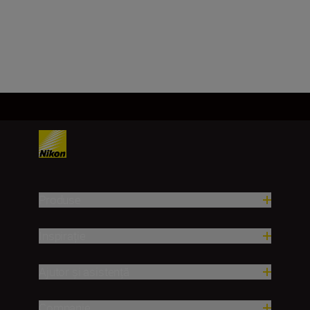
Încărcați mai mult
Produse
Inspirație
Ajutor și asistență
Companie