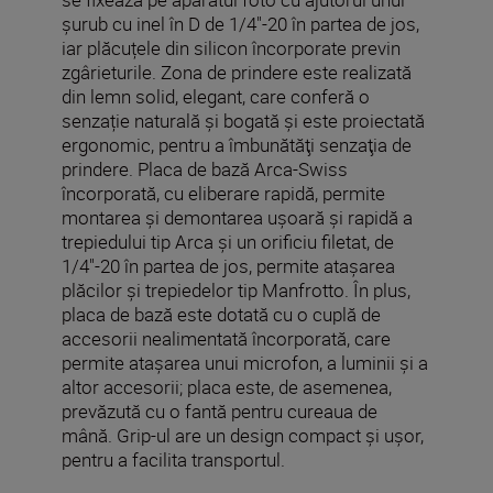
şurub cu inel în D de 1/4"-20 în partea de jos,
iar plăcuțele din silicon încorporate previn
zgârieturile. Zona de prindere este realizată
din lemn solid, elegant, care conferă o
senzație naturală și bogată şi este proiectată
ergonomic, pentru a îmbunătăţi senzaţia de
prindere. Placa de bază Arca-Swiss
încorporată, cu eliberare rapidă, permite
montarea şi demontarea uşoară şi rapidă a
trepiedului tip Arca şi un orificiu filetat, de
1/4"-20 în partea de jos, permite ataşarea
plăcilor şi trepiedelor tip Manfrotto. În plus,
placa de bază este dotată cu o cuplă de
accesorii nealimentată încorporată, care
permite ataşarea unui microfon, a luminii şi a
altor accesorii; placa este, de asemenea,
prevăzută cu o fantă pentru cureaua de
mână. Grip-ul are un design compact și ușor,
pentru a facilita transportul.