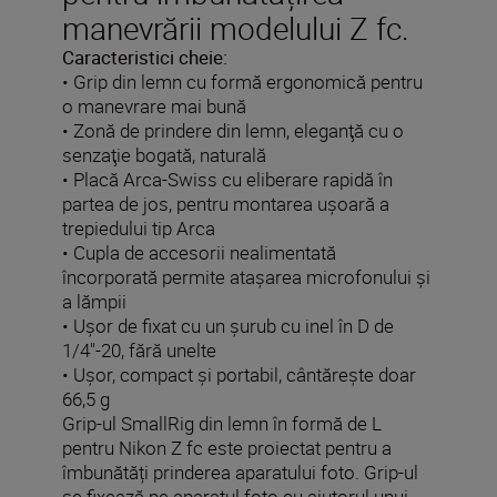
manevrării modelului Z fc.
Caracteristici cheie:
• Grip din lemn cu formă ergonomică pentru
o manevrare mai bună
• Zonă de prindere din lemn, eleganţă cu o
senzaţie bogată, naturală
• Placă Arca-Swiss cu eliberare rapidă în
partea de jos, pentru montarea ușoară a
trepiedului tip Arca
• Cupla de accesorii nealimentată
încorporată permite ataşarea microfonului şi
a lămpii
• Ușor de fixat cu un șurub cu inel în D de
1/4"-20, fără unelte
• Uşor, compact şi portabil, cântăreşte doar
66,5 g
Grip-ul SmallRig din lemn în formă de L
pentru Nikon Z fc este proiectat pentru a
îmbunătăți prinderea aparatului foto. Grip-ul
se fixează pe aparatul foto cu ajutorul unui