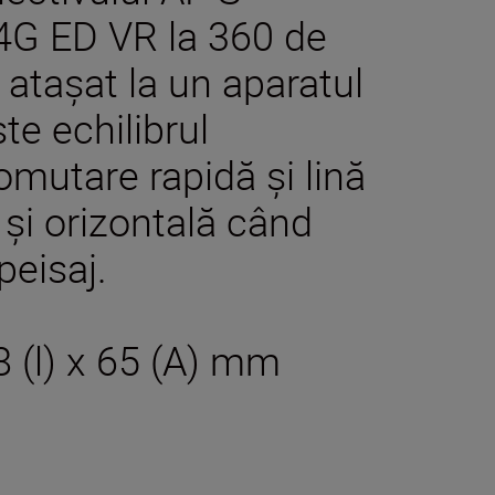
G ED VR la 360 de
 ataşat la un aparatul
te echilibrul
omutare rapidă şi lină
ă şi orizontală când
peisaj.
8 (l) x 65 (A) mm