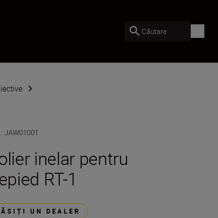
Căutare
iective
U
:
JAW01001
olier inelar pentru
repied RT-1
GĂSIȚI UN DEALER