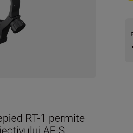
repied RT-1 permite
iectivului AF-S