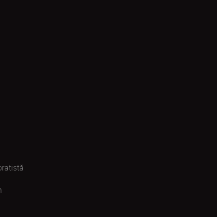
ratistă
n