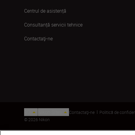
Centrul de asistență
Consultanță servicii tehnice
Contactaţi-ne
RO
Nikon Sites
Contactaţi-ne
Politică de confiden
© 2026 Nikon