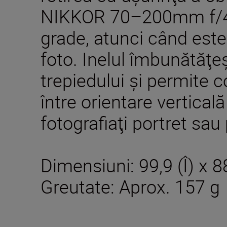
NIKKOR 70–200mm f/4
grade, atunci când este
foto. Inelul îmbunătăţeş
trepiedului şi permite c
între orientare vertical
fotografiaţi portret sau 
Dimensiuni: 99,9 (Î) x 8
Greutate: Aprox. 157 g