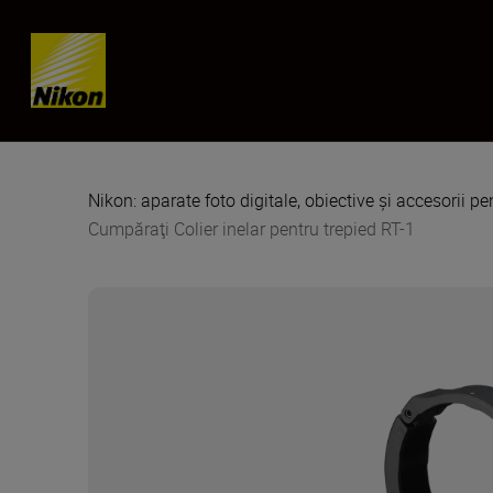
Skip content
Nikon: aparate foto digitale, obiective și accesorii pe
Cumpăraţi Colier inelar pentru trepied RT-1