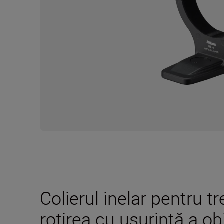
Colierul inelar pentru t
rotirea cu uşurinţă a ob