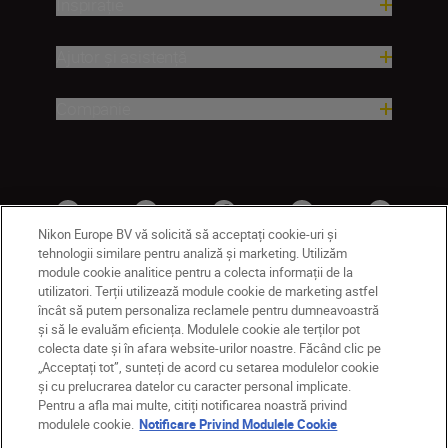
Inspirație
Ajutor și asistență
Companie
Nikon Europe BV vă solicită să acceptați cookie-uri și
tehnologii similare pentru analiză și marketing. Utilizăm
module cookie analitice pentru a colecta informații de la
utilizatori. Terții utilizează module cookie de marketing astfel
RO
Nikon Sites
încât să putem personaliza reclamele pentru dumneavoastră
și să le evaluăm eficiența. Modulele cookie ale terților pot
Contactaţi-ne
Politică de confidențialitate
colecta date și în afara website-urilor noastre. Făcând clic pe
Termeni de utilizare
„Acceptați tot”, sunteți de acord cu setarea modulelor cookie
Notificare privind modulele cookie
Setări cookie
și cu prelucrarea datelor cu caracter personal implicate.
© 2026 Nikon
Pentru a afla mai multe, citiți notificarea noastră privind
modulele cookie.
Notificare Privind Modulele Cookie