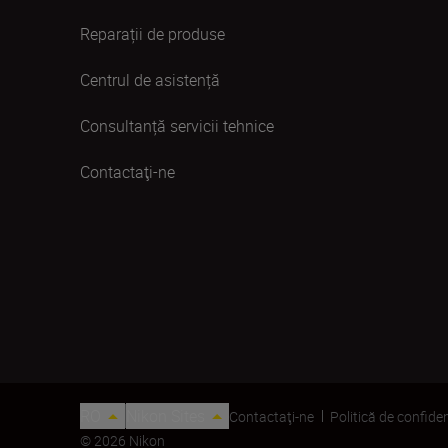
Reparații de produse
Centrul de asistență
Consultanță servicii tehnice
Contactaţi-ne
RO
Nikon Sites
Contactaţi-ne
Politică de confiden
© 2026 Nikon