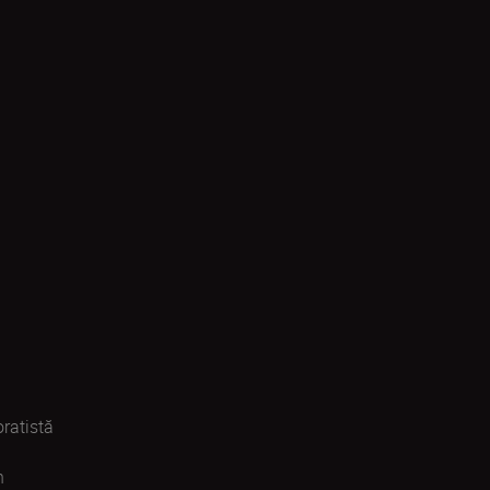
ratistă
n