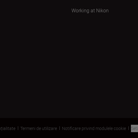
Working at Nikon
țialitate
Termeni de utilizare
Notificare privind modulele cookie
Set