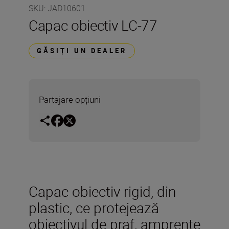
SKU
:
JAD10601
Capac obiectiv LC-77
GĂSIȚI UN DEALER
Partajare opțiuni
Capac obiectiv rigid, din
plastic, ce protejează
obiectivul de praf, amprente