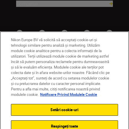
Companie
Nikon Europe BV vă solicită să acceptați cookie-uri și
tehnologii similare pentru analiză și marketing. Utilizăm
module cookie analitice pentru a colecta informații de la
utilizatori. Terții utilizează module cookie de marketing astfel
RO
Nikon Sites
încât să putem personaliza reclamele pentru dumneavoastră
și să le evaluăm eficiența. Modulele cookie ale terților pot
Contactaţi-ne
Politică de confidențialitate
colecta date și în afara website-urilor noastre. Făcând clic pe
Termeni de utilizare
„Acceptați tot”, sunteți de acord cu setarea modulelor cookie
Notificare privind modulele cookie
Setări cookie
și cu prelucrarea datelor cu caracter personal implicate.
© 2026 Nikon
Pentru a afla mai multe, citiți notificarea noastră privind
modulele cookie.
Notificare Privind Modulele Cookie
Setări cookie-uri
Back to top
Respingeți toate