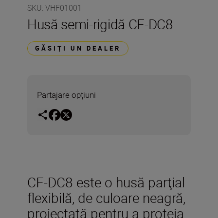
SKU
:
VHF01001
Husă semi-rigidă CF-DC8
GĂSIȚI UN DEALER
Partajare opțiuni
CF-DC8 este o husă parţial
flexibilă, de culoare neagră,
proiectată pentru a proteja