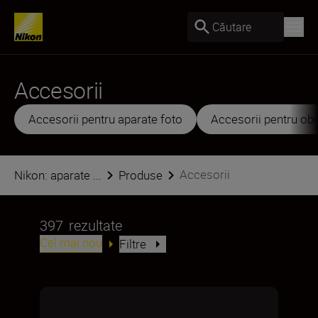
Căutare
Accesorii
Accesorii pentru aparate foto
Accesorii pentru obi
Accesorii
Nikon: aparate ...
Produse
397
rezultate
Cel mai nou
Filtre