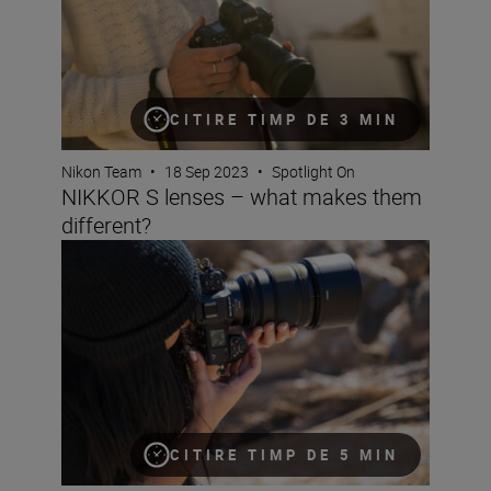
CITIRE TIMP DE 3 MIN
Nikon Team
•
18 Sep 2023
•
Spotlight On
NIKKOR S lenses – what makes them
different?
The magic of primes
CITIRE TIMP DE 5 MIN