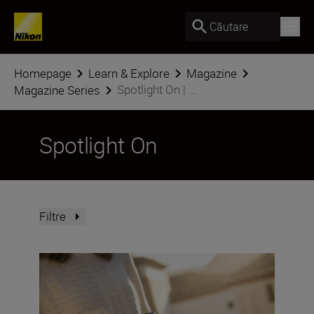
Căutare
Homepage
Learn & Explore
Magazine
Spotlight On | ...
Magazine Series
Spotlight On
Filtre
NIKKOR S lenses – what makes them different?