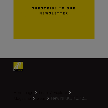
SUBSCRIBE TO OUR
NEWSLETTER
Homepage
Learn & Explore
New NIKKOR Z 12...
Magazine
Gear