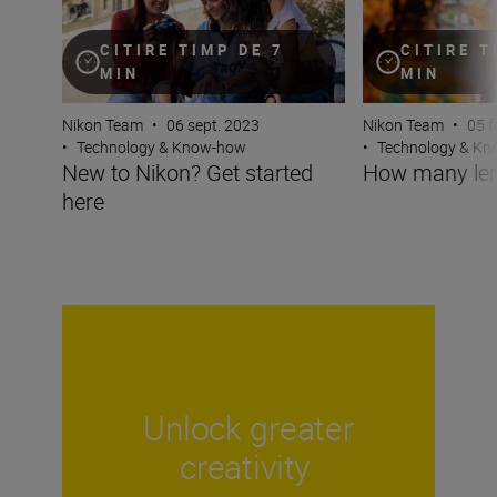
CITIRE T
CITIRE TIMP DE 7
MIN
MIN
Nikon Team
•
05 f
Nikon Team
•
06 sept. 2023
•
Technology & K
•
Technology & Know-how
How many len
New to Nikon? Get started
here
Unlock greater
creativity