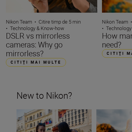
Nikon Team
•
Citire timp de 5 min
Nikon Team
•
Technology & Know-how
•
Technology
DSLR vs mirrorless
How many
cameras: Why go
need?
mirrorless?
CITIŢI 
CITIŢI MAI MULTE
New to Nikon?
New to Nikon? Get started here
How many lenses