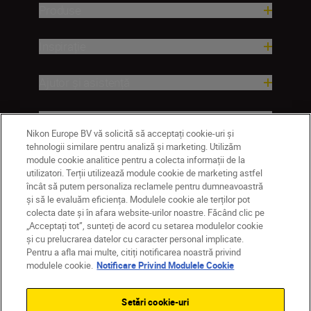
Produse
Inspirație
Ajutor și asistență
Companie
Nikon Europe BV vă solicită să acceptați cookie-uri și
tehnologii similare pentru analiză și marketing. Utilizăm
module cookie analitice pentru a colecta informații de la
utilizatori. Terții utilizează module cookie de marketing astfel
încât să putem personaliza reclamele pentru dumneavoastră
și să le evaluăm eficiența. Modulele cookie ale terților pot
colecta date și în afara website-urilor noastre. Făcând clic pe
„Acceptați tot”, sunteți de acord cu setarea modulelor cookie
și cu prelucrarea datelor cu caracter personal implicate.
Pentru a afla mai multe, citiți notificarea noastră privind
RO
Nikon Sites
modulele cookie.
Notificare Privind Modulele Cookie
Contactaţi-ne
Politică de confidențialitate
Termeni de utilizare
Setări cookie-uri
Notificare privind modulele cookie
Setări cookie