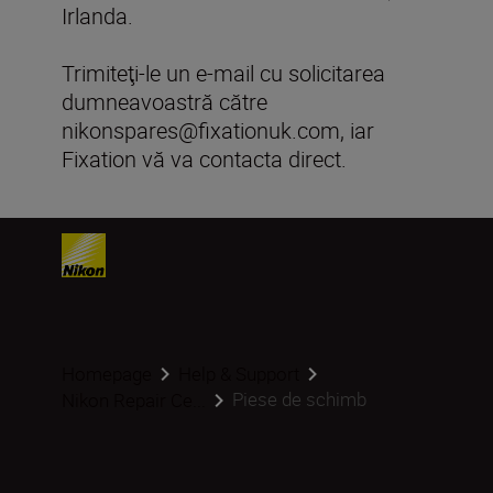
Irlanda.
Trimiteţi-le un e-mail cu solicitarea
dumneavoastră către
nikonspares@fixationuk.com, iar
Fixation vă va contacta direct.
Homepage
Help & Support
Piese de schimb
Nikon Repair Ce...