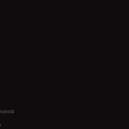
ratistă
n