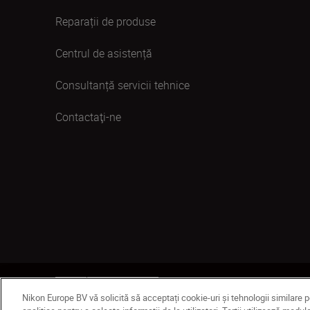
Reparații de produse
Centrul de asistență
Consultanță servicii tehnice
Contactaţi-ne
RO
Nikon Sites
Contactaţi-ne
Politică de confiden
Nikon Europe BV vă solicită să acceptați cookie-uri și tehnologii similare 
© 2026 Nikon