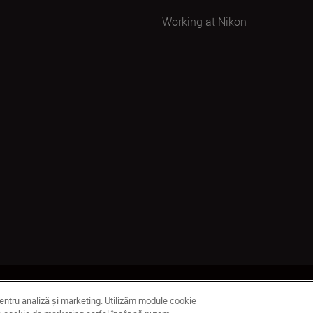
Working at Nikon
țialitate
Termeni de utilizare
Notificare privind modulele cookie
Set
pentru analiză și marketing. Utilizăm module cookie