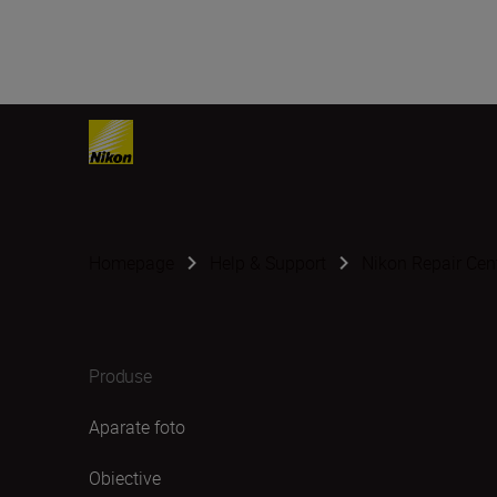
Homepage
Help & Support
Nikon Repair Cen
Produse
Aparate foto
Obiective