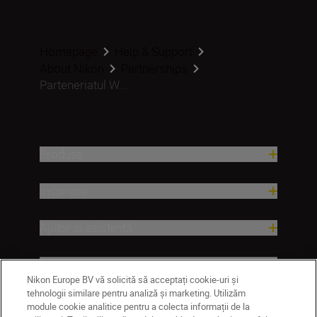
Homepage
Help & Support
About Nikon
Partnerships
Parteneriatul W...
Produse
Inspirație
Ajutor și asistență
Companie
Nikon Europe BV vă solicită să acceptați cookie-uri și
tehnologii similare pentru analiză și marketing. Utilizăm
module cookie analitice pentru a colecta informații de la