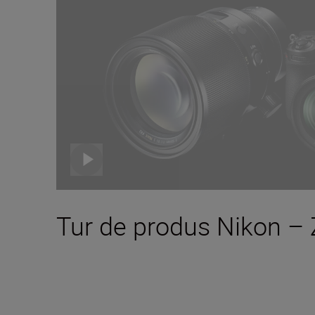
Tur de produs Nikon – 