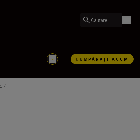
Căutare
CUMPĂRAŢI ACUM
Z 7