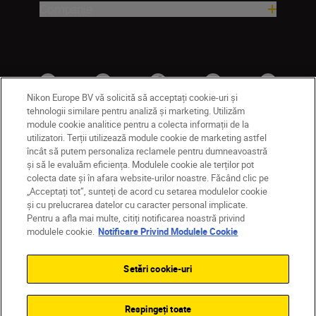
Companie
Nikon Europe BV vă solicită să acceptați cookie-uri și
tehnologii similare pentru analiză și marketing. Utilizăm
module cookie analitice pentru a colecta informații de la
utilizatori. Terții utilizează module cookie de marketing astfel
RO
Nikon Sites
încât să putem personaliza reclamele pentru dumneavoastră
și să le evaluăm eficiența. Modulele cookie ale terților pot
Contactaţi-ne
Politică de confidențialitate
colecta date și în afara website-urilor noastre. Făcând clic pe
Termeni de utilizare
„Acceptați tot”, sunteți de acord cu setarea modulelor cookie
Notificare privind modulele cookie
Setări cookie
și cu prelucrarea datelor cu caracter personal implicate.
© 2026 Nikon
Pentru a afla mai multe, citiți notificarea noastră privind
modulele cookie.
Notificare Privind Modulele Cookie
Setări cookie-uri
Back to top
Respingeți toate