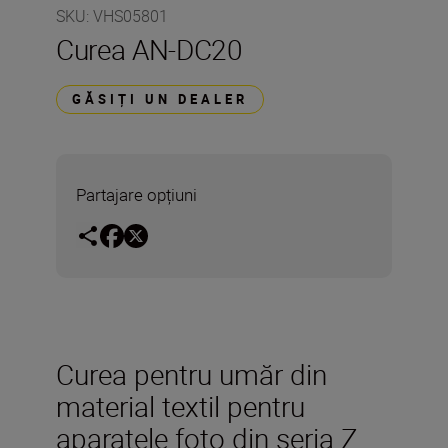
SKU
:
VHS05801
Curea AN-DC20
GĂSIȚI UN DEALER
Partajare opțiuni
Curea pentru umăr din
material textil pentru
aparatele foto din seria Z