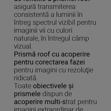
asigură transmiterea
consistentă a luminii în
întreg spectrul vizibil pentru
imaginii vii cu culori
naturale, în întregul câmp
vizual.
P
rismă roof
cu
acoperire
pentru corectarea
fazei
pentru imagini cu rezoluţie
ridicată.
Toate
obiectivele şi
prismele
dispun de
acoperire multi-s
trat pentru
imagini extraordinar de