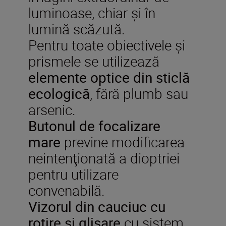
luminoase, chiar şi în
lumină scăzută.
Pentru toate obiectivele şi
prismele se utilizează
elemente optice din sticlă
ecologică
, fără plumb sau
arsenic.
Butonul de focalizare
mare
previne modificarea
neintenţionată a dioptriei
pentru utilizare
convenabilă.
Vizorul din cauciuc cu
rotire şi glisare
cu sistem