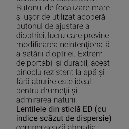
Butonul de focalizare mare
şi uşor de utilizat acoperă
butonul de ajustare a
dioptriei, lucru care previne
modificarea neintenţionată
a setării dioptriei. Extrem
de portabil şi durabil, acest
binoclu rezistent la apă şi
fără aburire este ideal
pentru drumeţii şi
admirarea naturii.
Lentilele din sticlă ED (cu
indice scăzut de dispersie)
compensează aberaţia