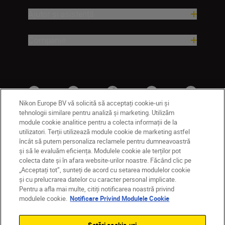
Ajutor și asistență
Companie
Nikon Europe BV vă solicită să acceptați cookie-uri și
tehnologii similare pentru analiză și marketing. Utilizăm
module cookie analitice pentru a colecta informații de la
utilizatori. Terții utilizează module cookie de marketing astfel
RO
Nikon Sites
încât să putem personaliza reclamele pentru dumneavoastră
și să le evaluăm eficiența. Modulele cookie ale terților pot
Contactaţi-ne
Politică de confidențialitate
colecta date și în afara website-urilor noastre. Făcând clic pe
Termeni de utilizare
„Acceptați tot”, sunteți de acord cu setarea modulelor cookie
Notificare privind modulele cookie
Setări cookie
și cu prelucrarea datelor cu caracter personal implicate.
© 2026 Nikon
Pentru a afla mai multe, citiți notificarea noastră privind
modulele cookie.
Notificare Privind Modulele Cookie