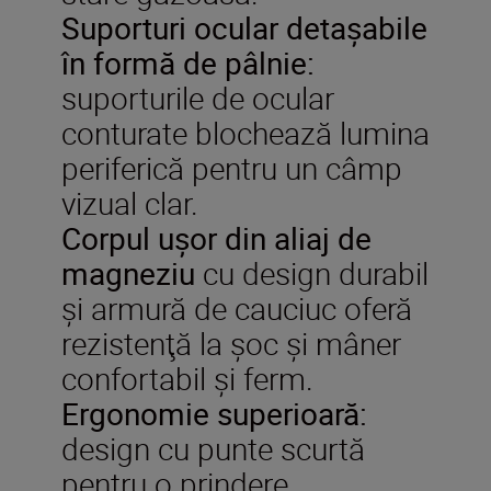
Suporturi ocular detaşabile
în formă de pâlnie:
suporturile de ocular
conturate blochează lumina
periferică pentru un câmp
vizual clar.
Corpul uşor
din aliaj
de
magneziu
cu design durabil
şi armură de cauciuc oferă
rezistenţă la şoc şi mâner
confortabil şi ferm.
Ergonomie superioară:
design cu punte scurtă
pentru o prindere