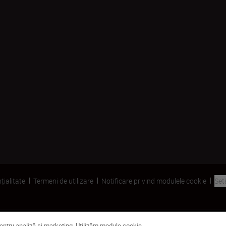
țialitate
Termeni de utilizare
Notificare privind modulele cookie
Set
pentru analiză și marketing. Utilizăm module cookie