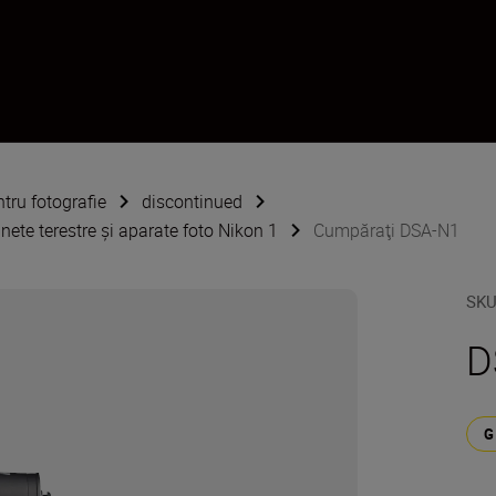
ntru fotografie
discontinued
ete terestre şi aparate foto Nikon 1
Cumpăraţi DSA-N1
SK
D