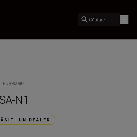
Căutare
U
:
BDB90080
SA-N1
GĂSIȚI UN DEALER