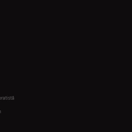
ratistă
n