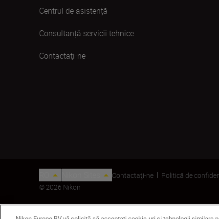
Centrul de asistență
Consultanță servicii tehnice
Contactaţi-ne
RO
Nikon Sites
Contactaţi-ne
Politică de confiden
© 2026 Nikon
Nikon Europe BV vă solicită să acceptați cookie-uri și tehnologii similare 