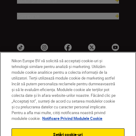
Ajutor și asistență
Companie
Nikon Europe BV vă solicită să acceptați cookie-uri și
tehnologii similare pentru analiză și marketing. Utilizăm
module cookie analitice pentru a colecta informații de la
RO
Nikon Sites
utilizatori. Terții utilizează module cookie de marketing astfel
Contactaţi-ne
Politică de confidențialitate
încât să putem personaliza reclamele pentru dumneavoastră
și să le evaluăm eficiența. Modulele cookie ale terților pot
Termeni de utilizare
colecta date și în afara website-urilor noastre. Făcând clic pe
Notificare privind modulele cookie
Setări cookie
„Acceptați tot”, sunteți de acord cu setarea modulelor cookie
© 2026 Nikon
și cu prelucrarea datelor cu caracter personal implicate.
Pentru a afla mai multe, citiți notificarea noastră privind
modulele cookie.
Notificare Privind Modulele Cookie
Back to top
Setări cookie-uri